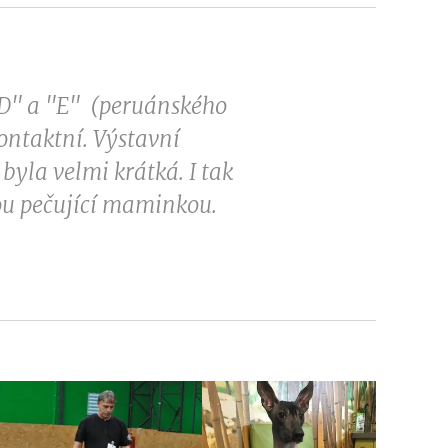
 "D" a "E" (peruánského
ontaktní. Výstavní
byla velmi krátká. I tak
lou pečující maminkou.