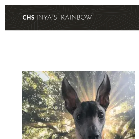
INYA´S RAINBOW
CHS