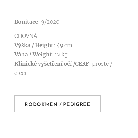
Bonitace
: 9/2020
CHOVNÁ
Výška / Height
: 49 cm
Váha / Weight
: 12 kg
Klinické vyšetření očí /CERF
: prosté /
cleer
RODOKMEN / PEDIGREE