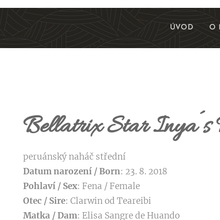
ÚVOD
O 
Bellatrix Star Inya´s
peruánský naháč střední
Datum narození / Born
: 23. 8. 2018
Pohlaví / Sex
: Fena / Female
Otec / Sire
: Clarwin od Teareibi
Matka / Dam
: Elisa Sangre de Huando