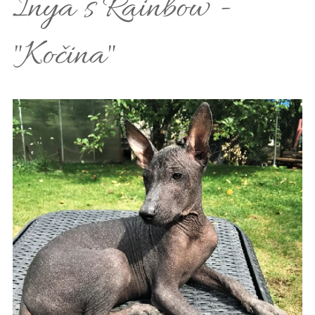
Inya´s Rainbow -
"Kočina"