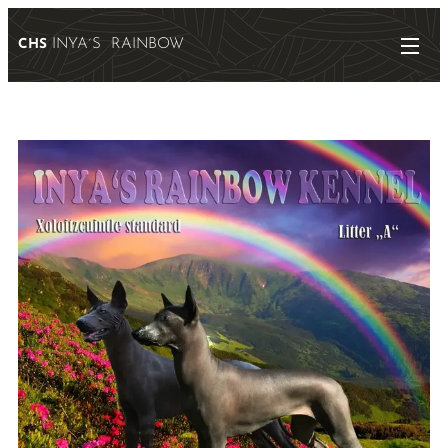
INYA´S RAINBOW
CHS