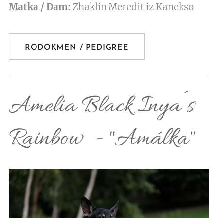
Matka / Dam:
Zhaklin Meredit iz Kanekso
RODOKMEN / PEDIGREE
Amelia Black Inya´s
Rainbow - "Amálka"