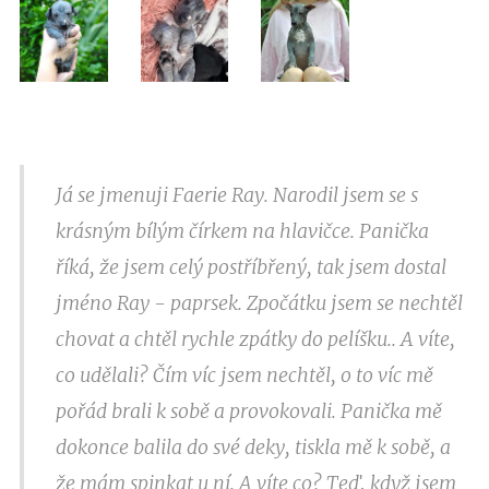
Já se jmenuji Faerie Ray. Narodil jsem se s
krásným bílým čírkem na hlavičce. Panička
říká, že jsem celý postříbřený, tak jsem dostal
jméno Ray - paprsek. Zpočátku jsem se nechtěl
chovat a chtěl rychle zpátky do pelíšku.. A víte,
co udělali? Čím víc jsem nechtěl, o to víc mě
pořád brali k sobě a provokovali. Panička mě
dokonce balila do své deky, tiskla mě k sobě, a
že mám spinkat u ní. A víte co? Teď, když jsem