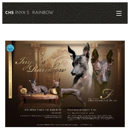
INYA´S RAINBOW
CHS