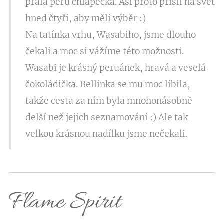
přála peru chlapečka. Asi proto přišli na svět
hned čtyři, aby měli výběr :)
Na tatínka vrhu, Wasabiho, jsme dlouho
čekali a moc si vážíme této možnosti.
Wasabi je krásný peruánek, hravá a veselá
čokoládička. Bellinka se mu moc líbila,
takže cesta za ním byla mnohonásobně
delší než jejich seznamování :) Ale tak
velkou krásnou nadílku jsme nečekali.
Flame Spirit